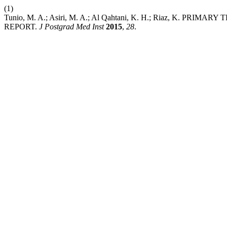
(1)
Tunio, M. A.; Asiri, M. A.; Al Qahtani, K. H.; Riaz, K.
REPORT.
J Postgrad Med Inst
2015
,
28
.